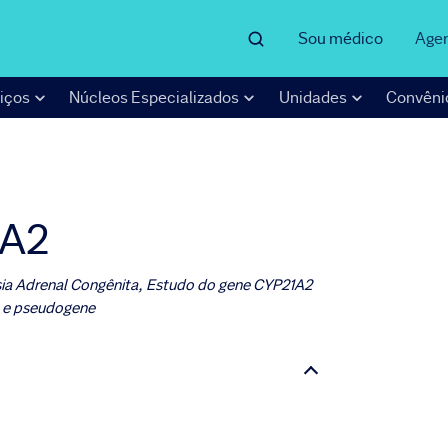
Sou médico
Age
iços
Núcleos Especializados
Unidades
Convêni
1A2
asia Adrenal Congênita, Estudo do gene CYP21A2
e e pseudogene