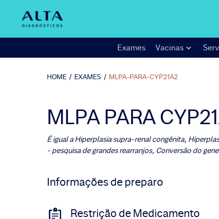
Exames
Vacinas
Serv
HOME
/
EXAMES
/
MLPA-PARA-CYP21A2
MLPA PARA CYP2
É igual a
Hiperplasia supra-renal congênita, Hiperpl
- pesquisa de grandes rearranjos, Conversão do gen
Informações de preparo
Restrição de Medicamento