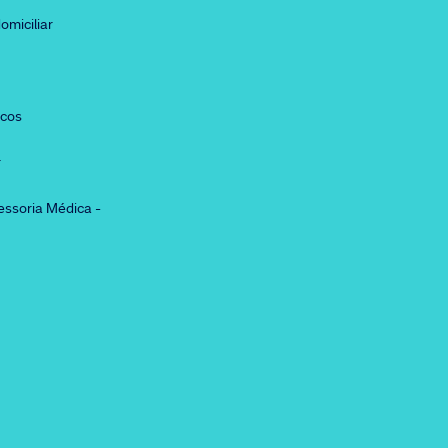
omiciliar
icos
r
essoria Médica -