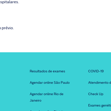
spitalares.
 prévio.
Resultados de exames
COVID-19
Agendar online São Paulo
Atendimento d
Agendar online Rio de
Check Up
Janeiro
Exames genét