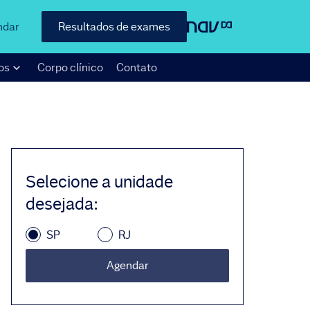
ndar
Resultados de exames
os
Corpo clínico
Contato
Selecione a unidade
desejada
:
SP
RJ
Agendar