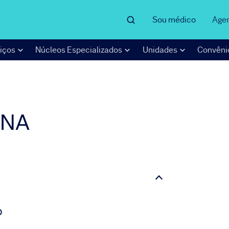
Sou médico
Age
iços
Núcleos Especializados
Unidades
Convêni
INA
o