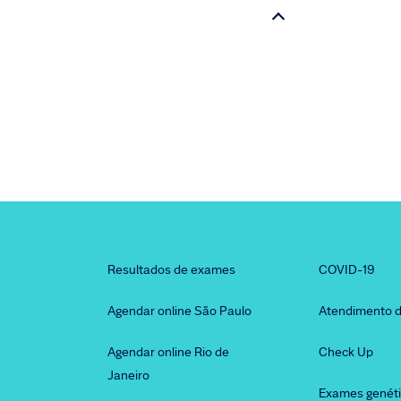
Resultados de exames
COVID-19
Agendar online São Paulo
Atendimento d
Agendar online Rio de
Check Up
Janeiro
Exames genét