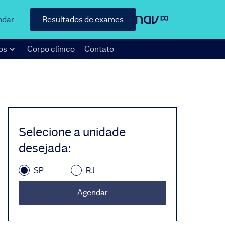
ndar
Resultados de exames
os
Corpo clínico
Contato
Selecione a unidade
desejada
:
SP
RJ
Agendar