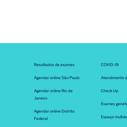
Resultados de exames
COVID-19
Agendar online São Paulo
Atendimento d
Agendar online Rio de
Check Up
Janeiro
Exames genét
Agendar online Distrito
Espaço mulhe
Federal