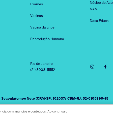
Núcleo de Ass
Exames
NAM
Vacinas
Dasa Educa
Vacina da gripe
Reprodução Humana
Rio de Janeiro
(21) 3003-5552
am Scapulatempo Neto (CRM-SP: 102037/ CRM-RJ: 52-0105890-8)
ência com anúncios e conteúdos. Ao continuar,