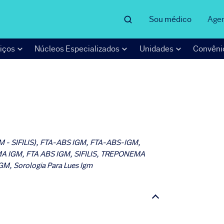
Sou médico
Age
iços
Núcleos Especializados
Unidades
Convêni
M - SIFILIS), FTA-ABS IGM, FTA-ABS-IGM,
A IGM, FTA ABS IGM, SIFILIS, TREPONEMA
 Sorologia Para Lues Igm