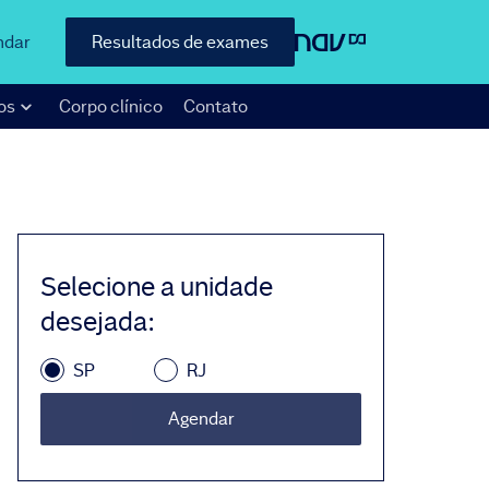
ndar
Resultados de exames
os
Corpo clínico
Contato
Selecione a unidade
desejada
:
SP
RJ
Agendar