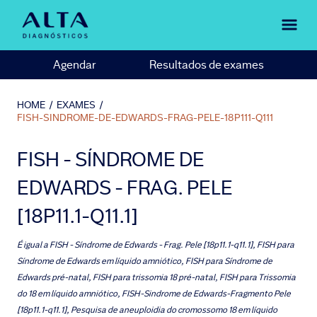
Agendar
Resultados de exames
HOME
/
EXAMES
/
FISH-SINDROME-DE-EDWARDS-FRAG-PELE-18P111-Q111
FISH - SÍNDROME DE
EDWARDS - FRAG. PELE
[18P11.1-Q11.1]
É igual a
FISH - Síndrome de Edwards - Frag. Pele [18p11.1-q11.1], FISH para
Síndrome de Edwards em líquido amniótico, FISH para Síndrome de
Edwards pré-natal, FISH para trissomia 18 pré-natal, FISH para Trissomia
do 18 em líquido amniótico, FISH-Sindrome de Edwards-Fragmento Pele
[18p11.1-q11.1], Pesquisa de aneuploidia do cromossomo 18 em líquido