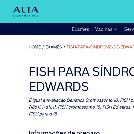
Exames
Vacinas
Serv
HOME
/
EXAMES
/
FISH-PARA-SINDROME-DE-EDWA
FISH PARA SÍNDR
EDWARDS
É igual a
Avaliação Genética Cromossomo 18, FISH p
[18p11.1-q11.1], FISH cromossomo 18, FISH Edwards, F
FISH para o 18
Informações de preparo