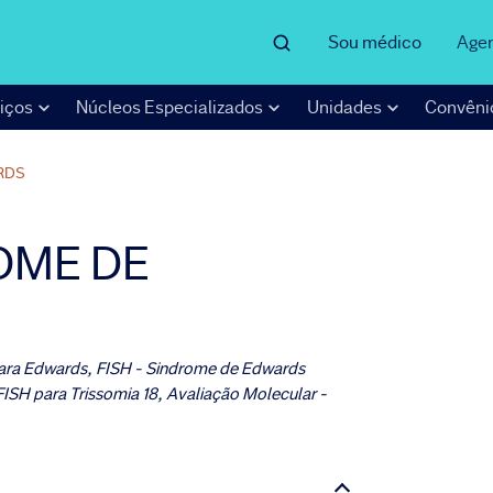
Sou médico
Age
iços
Núcleos Especializados
Unidades
Convêni
RDS
OME DE
ara Edwards, FISH - Sindrome de Edwards
ISH para Trissomia 18, Avaliação Molecular -