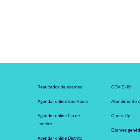
Resultados de exames
COVID-19
Agendar online São Paulo
Atendimento d
Agendar online Rio de
Check Up
Janeiro
Exames genét
Agendar online Distrito