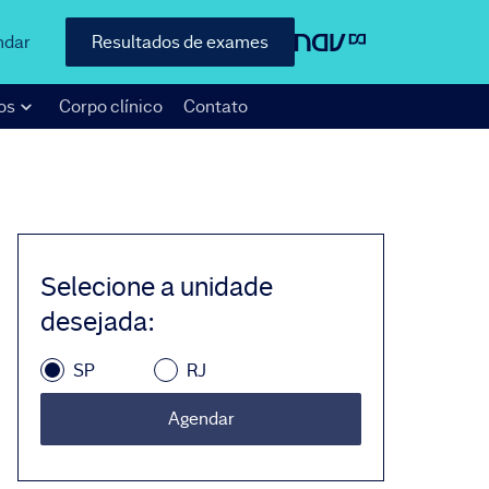
ndar
Resultados de exames
os
Corpo clínico
Contato
Selecione a unidade
desejada
:
SP
RJ
Agendar