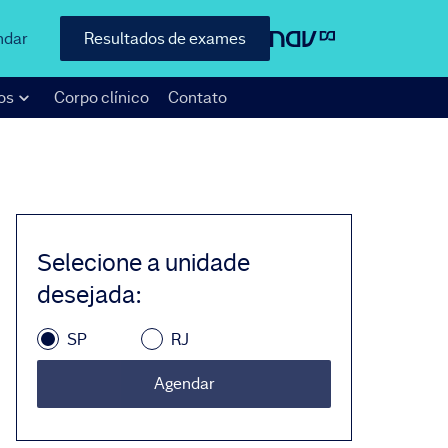
ndar
Resultados de exames
os
Corpo clínico
Contato
Selecione a unidade
desejada
:
SP
RJ
Agendar