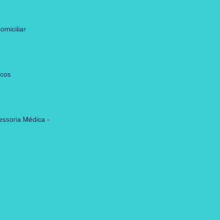
omiciliar
icos
r
essoria Médica -