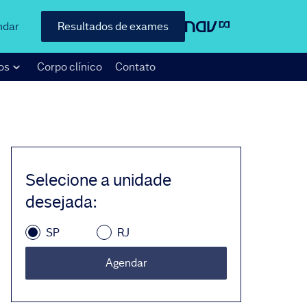
ndar
Resultados de exames
os
Corpo clínico
Contato
Selecione a unidade
desejada
:
SP
RJ
Agendar