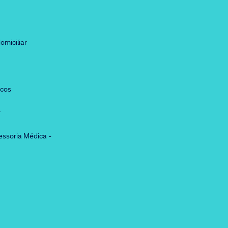
omiciliar
icos
r
essoria Médica -