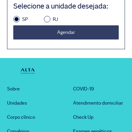
Selecione a unidade desejada
:
SP
RJ
Agendar
Sobre
COVID-19
Unidades
Atendimento domiciliar
Corpo clínico
Check Up
Convênios
Exames genéticos