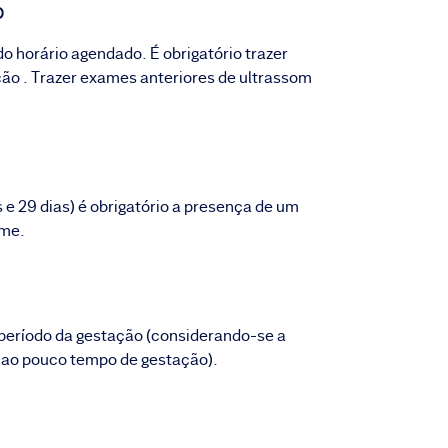
o
 horário agendado. É obrigatório trazer
ão . Trazer exames anteriores de ultrassom
 e 29 dias) é obrigatório a presença de um
ame.
período da gestação (considerando-se a
o ao pouco tempo de gestação).