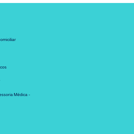
omiciliar
icos
r
essoria Médica -