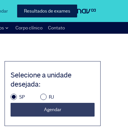
ndar
Resultados de exames
os
Corpo clínico
Contato
Selecione a unidade
desejada
:
SP
RJ
Agendar