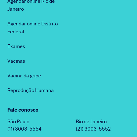
Agendar online Rio de
Janeiro
Agendar online Distrito
Federal
Exames
Vacinas
Vacina da gripe
Reprodução Humana
Fale conosco
São Paulo
Rio de Janeiro
(11) 3003-5554
(21) 3003-5552