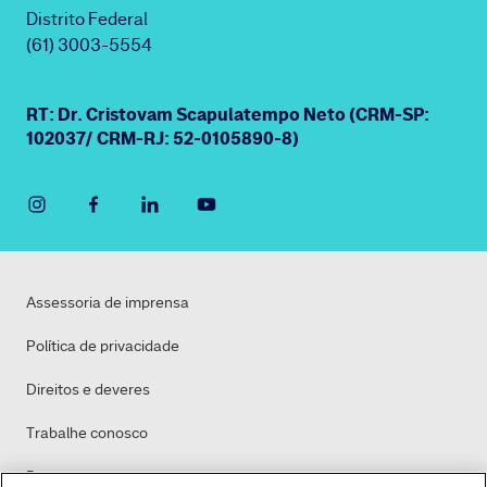
Distrito Federal
(61) 3003-5554
RT: Dr. Cristovam Scapulatempo Neto (CRM-SP:
102037/ CRM-RJ: 52-0105890-8)
Assessoria de imprensa
Política de privacidade
Direitos e deveres
Trabalhe conosco
Dasa