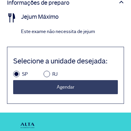
Informações de preparo
Jejum Máximo
Este exame não necessita de jejum
Selecione a unidade desejada
:
SP
RJ
Agendar