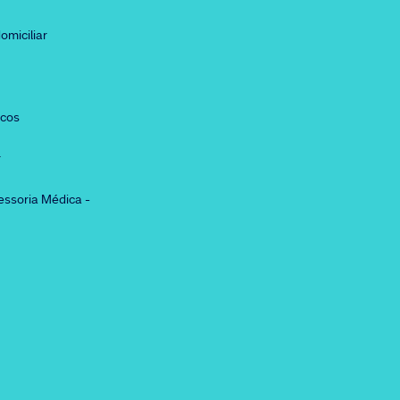
omiciliar
icos
r
essoria Médica -