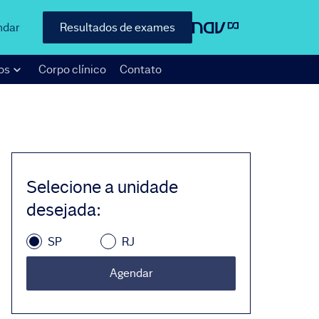
ndar
Resultados de exames
os
Corpo clínico
Contato
Selecione a unidade
desejada
:
SP
RJ
Agendar