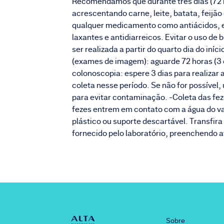
Recomendamos que durante três dias (72 
acrescentando carne, leite, batata, feijão 
qualquer medicamento como antiácidos, e
laxantes e antidiarreicos. Evitar o uso de 
ser realizada a partir do quarto dia do iní
(exames de imagem): aguarde 72 horas (3 d
colonoscopia: espere 3 dias para realizar 
coleta nesse período. Se não for possível,
para evitar contaminação. -Coleta das fez
fezes entrem em contato com a água do va
plástico ou suporte descartável. Transfir
fornecido pelo laboratório, preenchendo a
Sobre