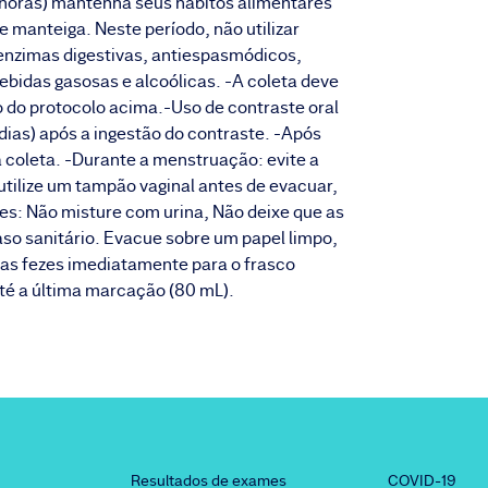
horas) mantenha seus hábitos alimentares
e manteiga. Neste período, não utilizar
nzimas digestivas, antiespasmódicos,
bebidas gasosas e alcoólicas. -A coleta deve
cio do protocolo acima.-Uso de contraste oral
ias) após a ingestão do contraste. -Após
a coleta. -Durante a menstruação: evite a
 utilize um tampão vaginal antes de evacuar,
es: Não misture com urina, Não deixe que as
so sanitário. Evacue sobre um papel limpo,
a as fezes imediatamente para o frasco
té a última marcação (80 mL).
Resultados de exames
COVID-19