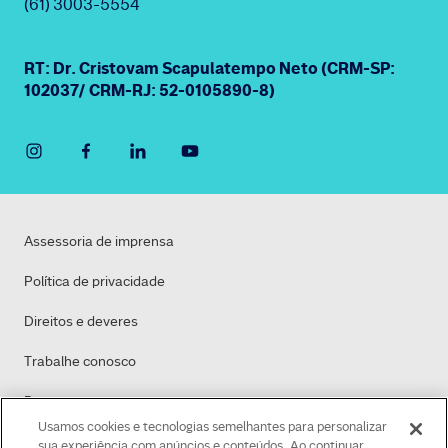
(61) 3003-5554
RT: Dr. Cristovam Scapulatempo Neto (CRM-SP:
102037/ CRM-RJ: 52-0105890-8)
Assessoria de imprensa
Política de privacidade
Direitos e deveres
Trabalhe conosco
Dasa
Usamos cookies e tecnologias semelhantes para personalizar
Política de Cookies
sua experiência com anúncios e conteúdos. Ao continuar,