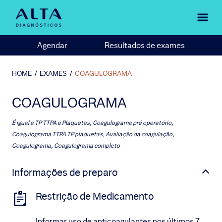
Agendar
Resultados de exames
HOME
/
EXAMES
/
COAGULOGRAMA
COAGULOGRAMA
É igual a
TP TTPA e Plaquetas, Coagulograma pré operatório,
Coagulograma TTPA TP plaquetas, Avaliação da coagulação,
Coagulograma, Coagulograma completo
Informações de preparo
Restrição de Medicamento
Informar uso de anticoagulantes nos últimos 7