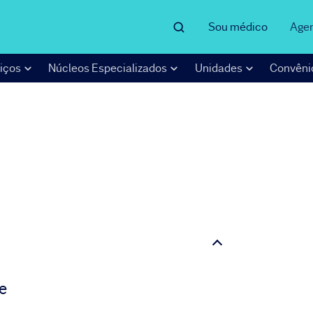
Sou médico
Age
iços
Núcleos Especializados
Unidades
Convêni
e