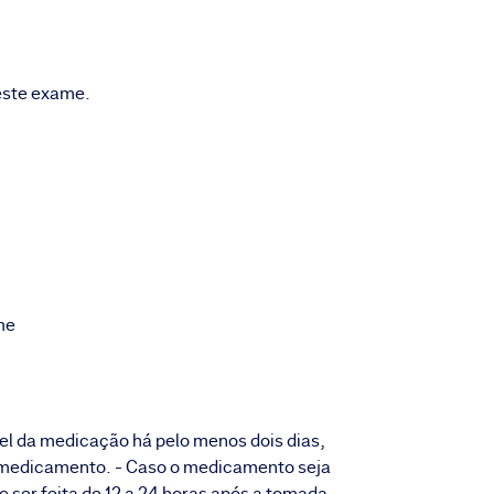
 este exame.
me
el da medicação há pelo menos dois dias,
 medicamento. - Caso o medicamento seja
 ser feita de 12 a 24 horas após a tomada. -