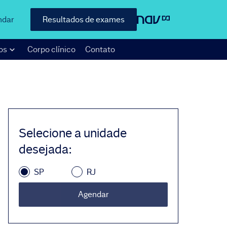
ndar
Resultados de exames
os
Corpo clínico
Contato
Selecione a unidade
desejada
:
SP
RJ
Agendar