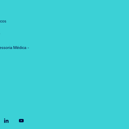
icos
r
essoria Médica -