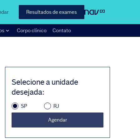
ndar
Resultados de exames
os
Corpo clínico
Contato
Selecione a unidade
desejada
:
SP
RJ
Agendar