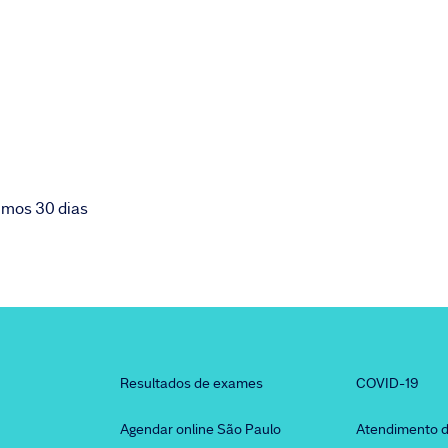
imos 30 dias
Resultados de exames
COVID-19
Agendar online São Paulo
Atendimento d