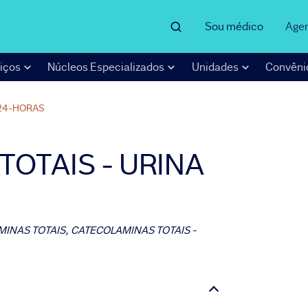
Sou médico
Age
iços
Núcleos Especializados
Unidades
Convêni
24-HORAS
OTAIS - URINA
INAS TOTAIS, CATECOLAMINAS TOTAIS -