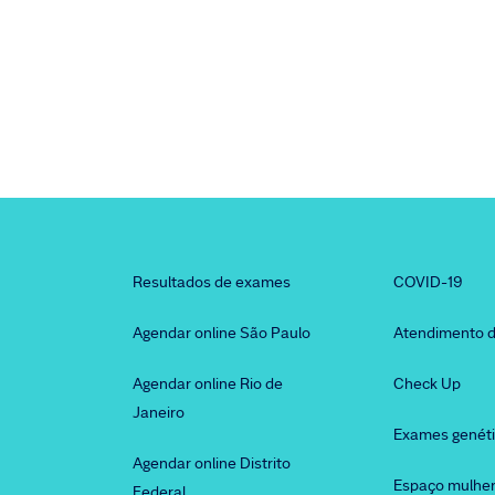
Resultados de exames
COVID-19
Agendar online São Paulo
Atendimento d
Agendar online Rio de
Check Up
Janeiro
Exames genét
Agendar online Distrito
Espaço mulhe
Federal