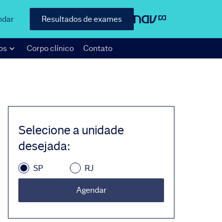
ndar
Resultados de exames
os
Corpo clínico
Contato
Selecione a unidade
desejada
:
SP
RJ
Agendar