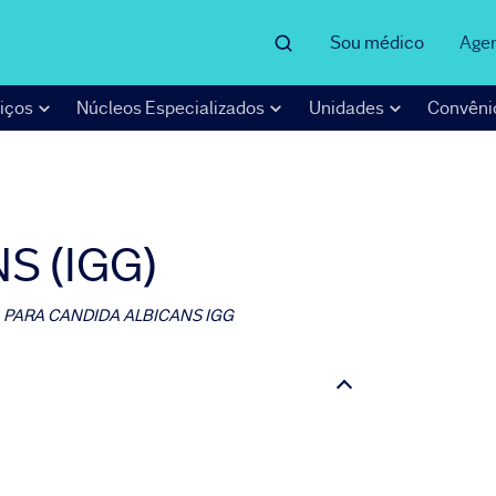
Sou médico
Age
iços
Núcleos Especializados
Unidades
Convêni
S (IGG)
 PARA CANDIDA ALBICANS IGG