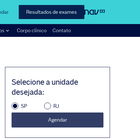
ndar
Resultados de exames
os
Corpo clínico
Contato
Selecione a unidade
desejada
:
SP
RJ
Agendar