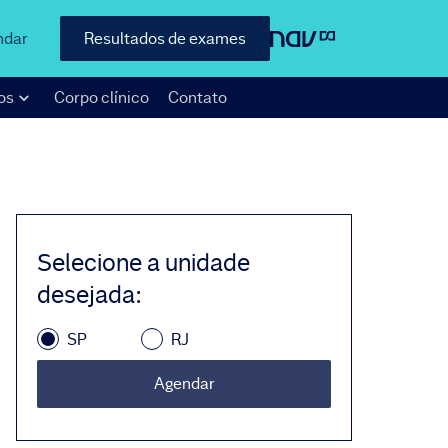
ndar
Resultados de exames
os
Corpo clínico
Contato
Selecione a unidade
desejada
:
SP
RJ
Agendar