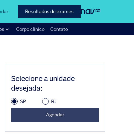
ndar
Resultados de exames
os
Corpo clínico
Contato
Selecione a unidade
desejada
:
SP
RJ
Agendar