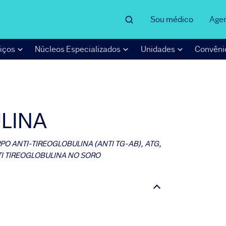
Sou médico
Age
iços
Núcleos Especializados
Unidades
Convêni
LINA
PO ANTI-TIREOGLOBULINA (ANTI TG-AB), ATG,
I TIREOGLOBULINA NO SORO