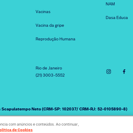
NAM
Vacinas
Dasa Educa
Vacina da gripe
Reprodução Humana
Rio de Janeiro
(21) 3003-5552
am Scapulatempo Neto (CRM-SP: 102037/ CRM-RJ: 52-0105890-8)
ência com anúncios e conteúdos. Ao continuar,
reitos e deveres
Trabalhe conosco
Dasa
Política de Cookies
olítica de Cookies