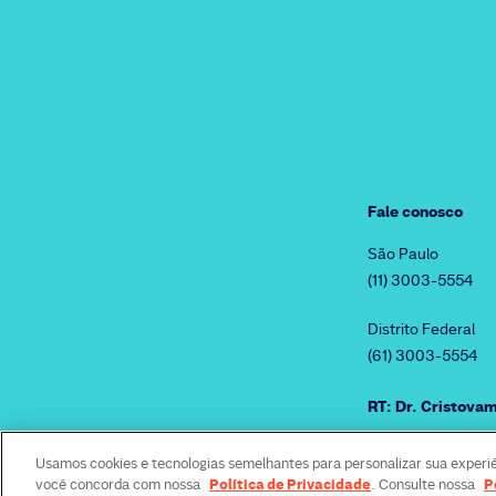
Fale conosco
São Paulo
(11) 3003-5554
Distrito Federal
(61) 3003-5554
RT: Dr. Cristov
Usamos cookies e tecnologias semelhantes para personalizar sua experi
Assessoria de imprensa
Política de privacidade
Di
Política de Privacidade
P
você concorda com nossa
. Consulte nossa