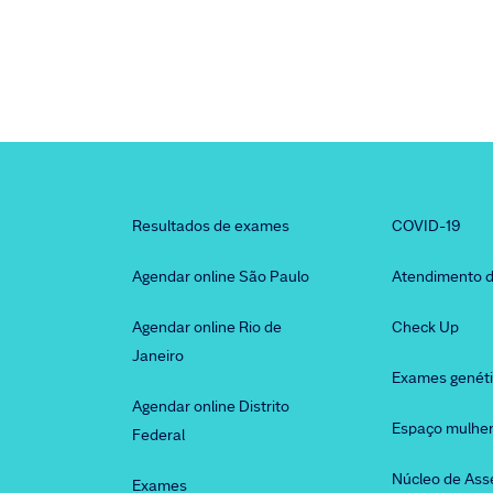
Resultados de exames
COVID-19
Agendar online São Paulo
Atendimento d
Agendar online Rio de
Check Up
Janeiro
Exames genét
Agendar online Distrito
Espaço mulhe
Federal
Núcleo de Ass
Exames